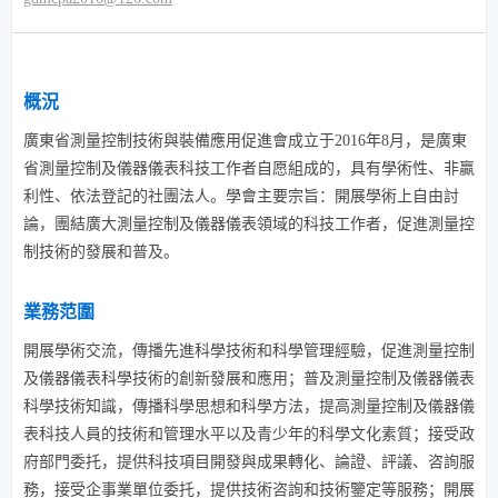
概況
廣東省測量控制技術與裝備應用促進會成立于2016年8月，是廣東
省測量控制及儀器儀表科技工作者自愿組成的，具有學術性、非贏
利性、依法登記的社團法人。學會主要宗旨：開展學術上自由討
論，團結廣大測量控制及儀器儀表領域的科技工作者，促進測量控
制技術的發展和普及。
業務范圍
開展學術交流，傳播先進科學技術和科學管理經驗，促進測量控制
及儀器儀表科學技術的創新發展和應用；普及測量控制及儀器儀表
科學技術知識，傳播科學思想和科學方法，提高測量控制及儀器儀
表科技人員的技術和管理水平以及青少年的科學文化素質；接受政
府部門委托，提供科技項目開發與成果轉化、論證、評議、咨詢服
務，接受企事業單位委托，提供技術咨詢和技術鑒定等服務；開展