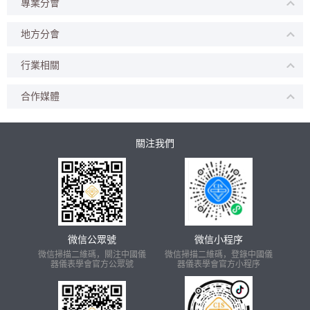
專業分會
地方分會
行業相關
合作媒體
關注我們
微信公眾號
微信小程序
微信掃描二維碼，關注中國儀
微信掃描二維碼，登錄中國儀
器儀表學會官方公眾號
器儀表學會官方小程序