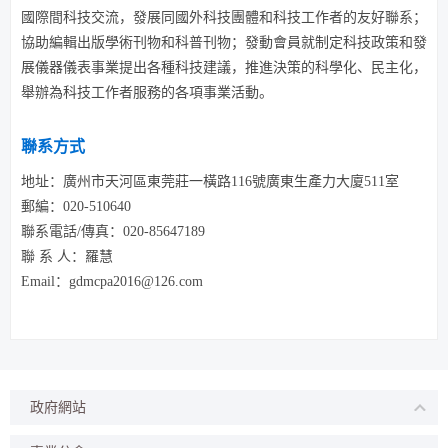
國際間科技交流，發展同國外科技團體和科技工作者的友好聯系；
協助編輯出版學術刊物和科普刊物；發動會員就制定科技政策和發
展儀器儀表事業提出各種科技建議，推進決策的科學化、民主化，
舉辦為科技工作者服務的各項事業活動。
聯系方式
地址：廣州市天河區東莞莊一橫路116號廣東生產力大廈511室
郵編：020-510640
聯系電話/傳真：020-85647189
聯 系 人：羅慧
Email：gdmcpa2016@126.com
政府網站