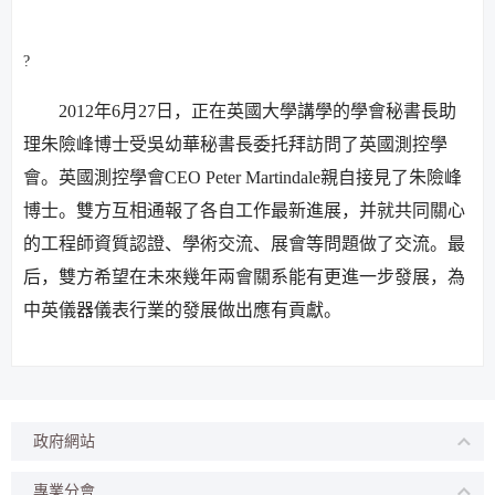
?
2012
年
6
月
27
日
，正在英國大學講學的學會秘書長助
理朱險峰博士受吳幼華秘書長委托拜訪問了英國測控學
會。英國測控學會
CEO Peter Martindale
親自接見了朱險峰
博士。雙方互相通報了各自工作最新進展，并就共同關心
的工程師資質認證、學術交流、展會等問題做了交流。最
后，雙方希望在未來幾年兩會關系能有更進一步發展，為
中英儀器儀表行業的發展做出應有貢獻。
政府網站
專業分會